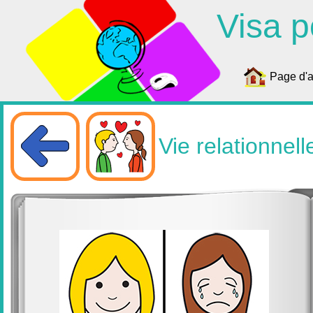
Visa p
Page d'a
Vie relationnell