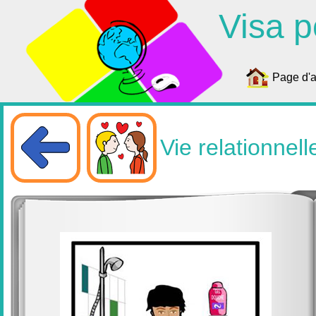
Visa p
Page d'a
Vie relationnell